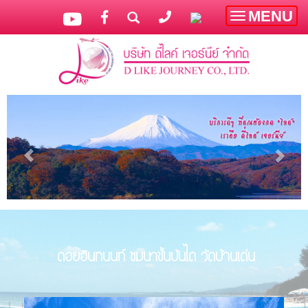
MENU
Toggle
navigatio
ดอยอินทนนท์ ชมนาขั้นบันได วัดบ้านเด่น