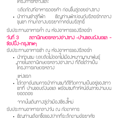
โครงการหลวงและ
ผลิตภัณฑ์อาหารดอยคำ ก่อนขึ้นสู่ดอยอ่างขาง
นำท่านเข้าสู่ที่พัก เชิญท่านพักผ่อนกับรีสอร์ทกลาง
ขุนเขา ท่ามกลางบรรยากาศอันบริสุทธิ์
รับประทานอาหารค่ำ ณ ห้องอาหารของรีสอร์ท
วันที่ 3
สถานีเกษตรหลวงอ่างขาง –บ้านขอบด้งนอแล -
ช้อปปิ้ง-กรุงเทพฯ
รับประทานอาหารเช้า ณ ห้องอาหารของรีสอร์ท
นำท่านชม ผลผลิตไม้ดอกไม้เมืองหนาวนานาพันธุ์
ภายในสถานีเกษตรหลวงอ่างขาง ที่ถือได้ว่าเป็น
โครงการเกษตรหลวง
แห่งแรก
ได้เวลาอันสมควรนำท่านชมวิถีชีวิตความเป็นอยู่ของชาว
เขาที่ บ้านขอบด้งนอแล พร้อมชมทิวทัศน์อันสวยงามบน
ยอดดอย
จากนั้นเดินทางสู่ตัวเมืองเชียงใหม่
รับประทานอาหารกลางวัน ณ ภัตตาคาร
เชิญท่านเลือกซื้อของฝากที่ระลึกตามอัธยาศัย