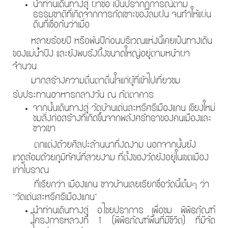
นำท่านเดินทางสู่ ผาช่อ เป็นปรากฏการณ์ตาม
ธรรมชาติที่เกิดจากการกัดเซาะของลมฝน จนทำให้แผ่น
ดินที่เชื่อกันว่าเมื่อ
หลายร้อยปี หรือพันปีก่อนบริเวณแห่งนี้เคยเป็นทางเดิน
ของแม่น้ำปิง และยังพบรังผึ้งขนาดใหญ่อยู่ตามหน้าผา
จำนวน
มากสร้างความตื่นตาตื่นใจแก่ผู้ที่เข้าไปเที่ยวชม
รับประทานอาหารกลางวัน ณ ภัตตาคาร
จากนั้นเดินทางสู่ วัดบ้านเด่นสะหรีศรีเมืองแกน เชียงใหม่
ชมสิ่งก่อสร้างที่เกิดขึ้นจากพลังศรัทธาของคนเมืองและ
ชาวเขา
ตกแต่งด้วยศิลปะล้านนาที่งดงาม นอกจากนั้นยัง
แวดล้อมด้วยภูมิทัศน์ที่สวยงาม ที่ตั้งของวัดยังอยู่ในเขตเมือง
เก่าโบราณ
ที่
เรียกว่า เมืองแกน ชาวบ้านเลยเรียกชื่อวัดนี้เต็มๆ ว่า
"วัดเด่นสะหรีศรีเมืองแกน"
นำท่านเดินทางสู่ อ.ไชยปราการ เพื่อชม พิพิธภัณฑ์
โครงการหลวงที่ 1 (พิพิธภัณฑ์พื้นที่มีชีวิต) ที่มีจัด