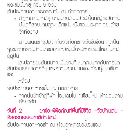
พระชมน์มายุ ครบ 5 รอบ
รับประทานอาหารกลางวัน ณ ภัตตาคาร
นำท่านเดินทางสู่ บ้านป่าบงเปียง ซึ่งเป็น
ที่ตั้งของนาขั้น
บันไดที่สวยงามสุดๆ อีกแห่งหนึ่งของประเทศไทย
ด้วย
วิวท้องทุ่ง
นาบนเนินเขาสูงบวกกับวิวเทือกเขาสลับซับซ้อน เกิดเป็น
จุดชมวิวที่สวยงามน่าชมอีกแห่งหนึ่งใน
จังหวัดเชียงใหม่ ในช่วง
ฤดูฝน
และปลายฝนต้นหนาว เป็นช่วงที่เหมาสมมากกับการมา
สัมผัสบรรยากาศดีๆ และความสวยงามของท้องทุ่งนาเขียว
และ
เหลือง
รับประทานอาหารเย็น ณ ภัตตาคาร
จากนั้นนำเข้าสู่ที่พัก โรงแรมใน จ.เชียงใหม่ พักผ่อนตาม
อัธยาศัย
วันที่ 2
ผาช่อ-พิพิธภัณฑ์พื้นที่มีชีวิต -วัดบ้านเด่น -
รีสอร์ทธรรมชาติอ่างขาง
รับประทานอาหารเช้า ณ ห้องอาหารของโรงแรม