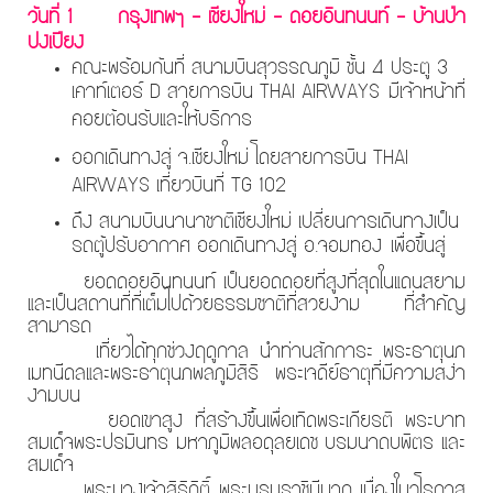
วันที่ 1
กรุงเทพฯ - เชียงใหม่ - ดอยอินทนนท์ - บ้านป่า
ปงเปียง
คณะพร้อมกันที่ สนามบินสุวรรณภูมิ ชั้น 4 ประตู 3
เคาท์เตอร์ D สายการบิน THAI AIRWAYS
มีเจ้าหน้าที่
คอยต้อนรับและให้บริการ
ออกเดินทางสู่ จ.เชียงใหม่ โดยสายการบิน
THAI
AIRWAYS
เที่ยวบินที่ TG 102
ถึง สนามบินนานาชาติเชียงใหม่ เปลี่ยนการเดินทางเป็น
รถตู้ปรับอากาศ ออกเดินทางสู่ อ.จอมทอง
เพื่อขึ้นสู่
ยอดดอยอินทนนท์ เป็นยอดดอยที่สูงที่สุดในแดนสยาม
และเป็นสถานที่ที่เต็มไปด้วยธรรมชาติที่สวยงาม ที่สำคัญ
สามารถ
เที่ยวได้ทุกช่วงฤดูกาล นำท่านสักการะ พระธาตุนภ
เมทนีดลและพระธาตุนภพลภูมิสิริ พระเจดีย์ธาตุที่มีความสง่า
งามบน
ยอดเขาสูง ที่สร้างขึ้นเพื่อเทิดพระเกียรติ พระบาท
สมเด็จพระปรมินทร มหาภูมิพลอดุลยเดช บรมนาถบพิตร และ
สมเด็จ
พระนางเจ้าสิริกิติ์ พระบรมราชินีนาถ เนื่องในวโรกาส