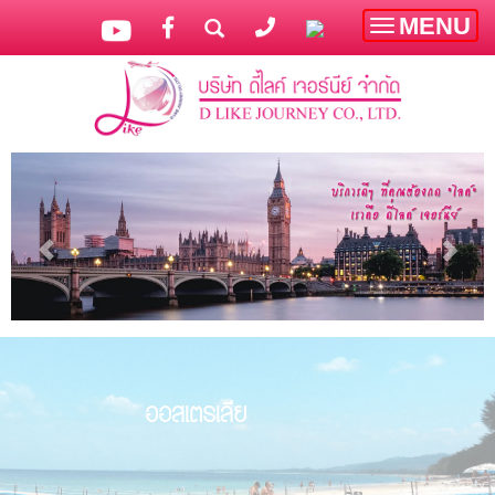
MENU
Toggle
navigatio
ออสเตรเลีย